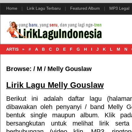
Home
|
Lirik Lagu Terbaru
|
Featured Album
|
MP3 Legal
ARTIS »
#
A
B
C
D
E
F
G
H
I
J
K
L
M
N
Browse:
/
M
/
Melly Gouslaw
Lirik Lagu Melly Gouslaw
Berikut ini adalah daftar lagu (halam
dibawakan oleh penyanyi / band Melly G
bentuk single maupun album. Klik pad
bersangkutan untuk melihat lirik sert
berhubungan (video klip, MP3, ringt