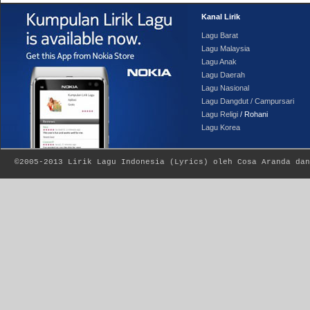
Kanal Lirik
Lagu Barat
Lagu Malaysia
Lagu Anak
Lagu Daerah
Lagu Nasional
Lagu Dangdut / Campursari
Lagu Religi
/ Rohani
Lagu Korea
©2005-2013
Lirik Lagu Indonesia
(
Lyrics
) oleh Cosa Aranda dan