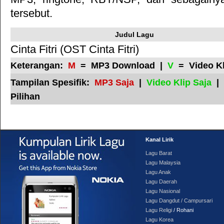
tersebut.
Judul Lagu
Cinta Fitri (OST Cinta Fitri)
Keterangan:
M
= MP3 Download |
V
= Video K
Tampilan Spesifik:
MP3 Saja
|
Video Klip Saja
|
Pilihan
Kanal Lirik
Lagu Barat
Lagu Malaysia
Lagu Anak
Lagu Daerah
Lagu Nasional
Lagu Dangdut / Campursari
Lagu Religi
/ Rohani
Lagu Korea