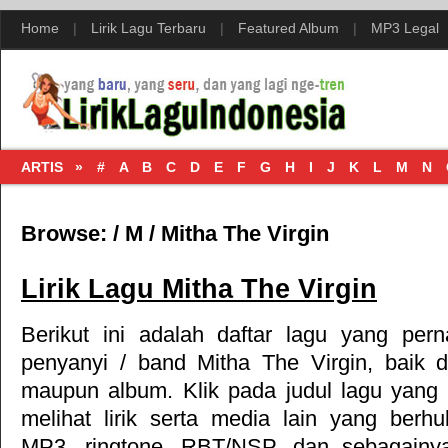
Home
|
Lirik Lagu Terbaru
|
Featured Album
|
MP3 Legal
ARTIS »
#
A
B
C
D
E
F
G
H
I
J
K
L
M
N
Browse:
/
M
/
Mitha The Virgin
Lirik Lagu Mitha The Virgin
Berikut ini adalah daftar lagu yang per
penyanyi / band Mitha The Virgin, baik 
maupun album. Klik pada judul lagu yang
melihat lirik serta media lain yang berhu
MP3, ringtone, RBT/NSP, dan sebagainy