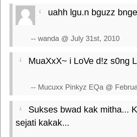
uahh lgu.n bguzz bnget
-- wanda @ July 31st, 2010
MuaXxX~ i LoVe d!z s0ng L
-- Mucuxx Pinkyz EQa @ Februar
Sukses bwad kak mitha... Kp
sejati kakak...