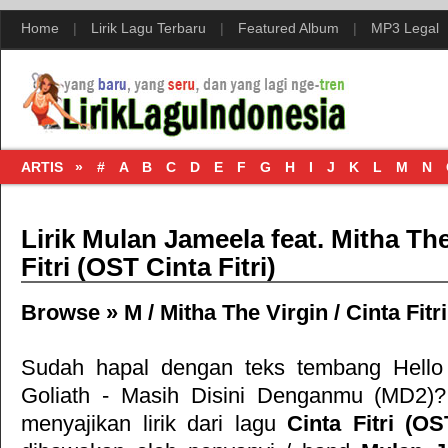
Home
|
Lirik Lagu Terbaru
|
Featured Album
|
MP3 Legal
ARTIS »
#
A
B
C
D
E
F
G
H
I
J
K
L
M
N
Lirik Mulan Jameela feat. Mitha The
Fitri (OST Cinta Fitri)
Browse »
M
/
Mitha The Virgin
/
Cinta Fitr
Sudah hapal dengan teks tembang
Hello
Goliath - Masih Disini Denganmu (MD2)
?
menyajikan lirik dari lagu
Cinta Fitri (OS