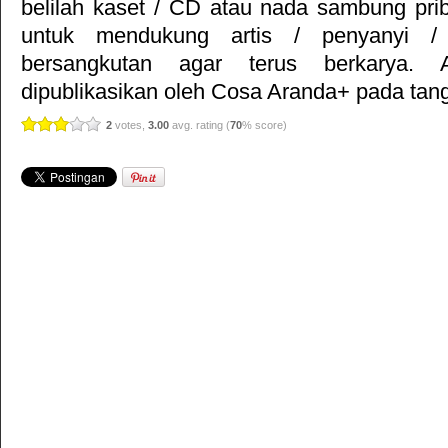
belilah kaset / CD atau nada sambung pr
untuk mendukung artis / penyanyi 
bersangkutan agar terus berkarya. Ar
dipublikasikan oleh
Cosa Aranda+
pada tang
2
votes,
3.00
avg. rating (
70
% score)