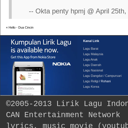
-- Okta penty hpmj @ April 25th,
«
Hello - Dua Cincin
Kanal Lirik
Lagu Barat
Lagu Malaysia
Lagu Anak
Lagu Daerah
Lagu Nasional
Lagu Dangdut / Campursari
Lagu Religi
/ Rohani
Lagu Korea
©2005-2013
Lirik Lagu Indo
CAN Entertainment Network
lyrics, music movie (youtu