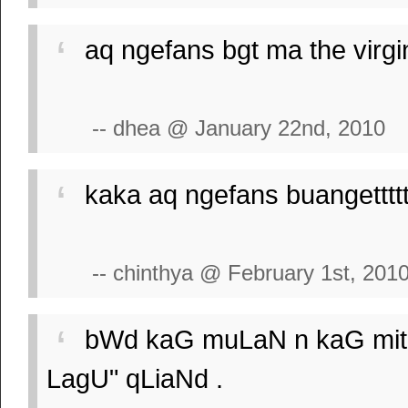
aq ngefans bgt ma the virgin.
-- dhea @ January 22nd, 2010
kaka aq ngefans buangetttttt
-- chinthya @ February 1st, 201
bWd kaG muLaN n kaG mitH
LagU" qLiaNd .