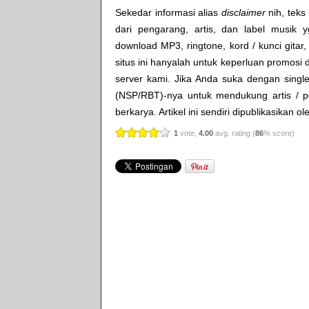
Sekedar informasi alias
disclaimer
nih, teks 
dari pengarang, artis, dan label musik 
download MP3, ringtone, kord / kunci gitar, 
situs ini hanyalah untuk keperluan promosi 
server kami. Jika Anda suka dengan single
(NSP/RBT)-nya untuk mendukung artis / p
berkarya. Artikel ini sendiri dipublikasikan o
1
vote,
4.00
avg. rating (
86
% score)