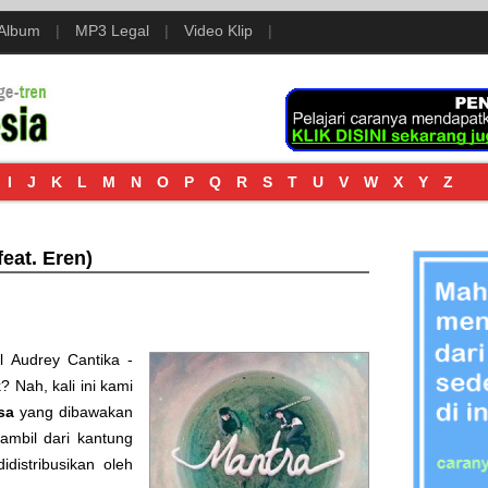
 Album
|
MP3 Legal
|
Video Klip
|
I
J
K
L
M
N
O
P
Q
R
S
T
U
V
W
X
Y
Z
feat. Eren)
 Audrey Cantika -
k
? Nah, kali ini kami
sa
yang dibawakan
diambil dari kantung
idistribusikan oleh