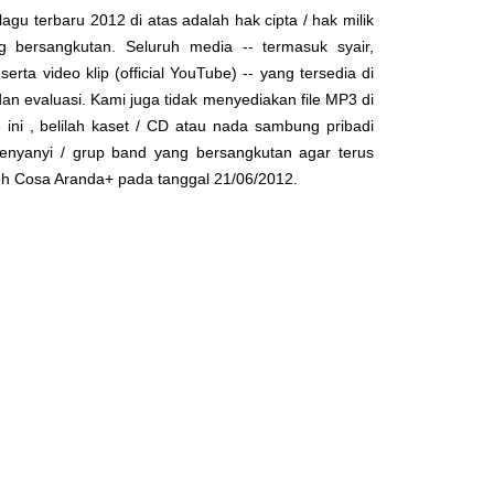
lagu terbaru 2012 di atas adalah hak cipta / hak milik
yg bersangkutan. Seluruh media -- termasuk syair,
serta video klip (official YouTube) -- yang tersedia di
dan evaluasi. Kami juga tidak menyediakan file MP3 di
 ini , belilah kaset / CD atau nada sambung pribadi
enyanyi / grup band yang bersangkutan agar terus
leh
Cosa Aranda+
pada tanggal 21/06/2012.