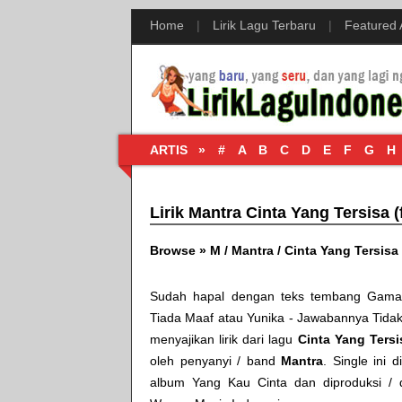
Home
|
Lirik Lagu Terbaru
|
Featured
ARTIS »
#
A
B
C
D
E
F
G
H
Lirik Mantra Cinta Yang Tersisa (
Browse »
M
/
Mantra
/
Cinta Yang Tersisa
Sudah hapal dengan teks tembang
Gamal
Tiada Maaf
atau
Yunika - Jawabannya Tida
menyajikan lirik dari lagu
Cinta Yang Tersi
oleh penyanyi / band
Mantra
. Single ini 
album
Yang Kau Cinta
dan diproduksi / d