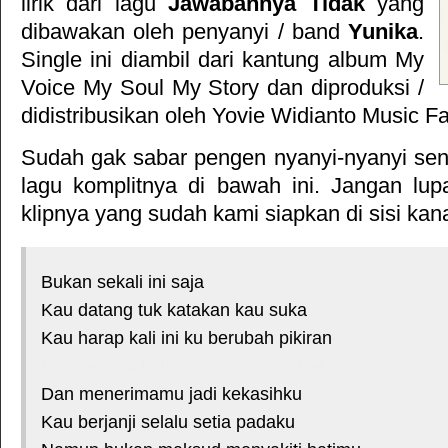
lirik dari lagu
Jawabannya Tidak
yang
dibawakan oleh penyanyi / band
Yunika
.
Single ini diambil dari kantung album
My
Voice My Soul My Story
dan diproduksi /
didistribusikan oleh
Yovie Widianto Music Fa
Sudah gak sabar pengen nyanyi-nyanyi sendi
lagu komplitnya di bawah ini. Jangan lup
klipnya yang sudah kami siapkan di sisi kan
Bukan sekali ini saja
Kau datang tuk katakan kau suka
Kau harap kali ini ku berubah pikiran
*courtesy of LirikLaguIndonesia.Net
Dan menerimamu jadi kekasihku
Kau berjanji selalu setia padaku