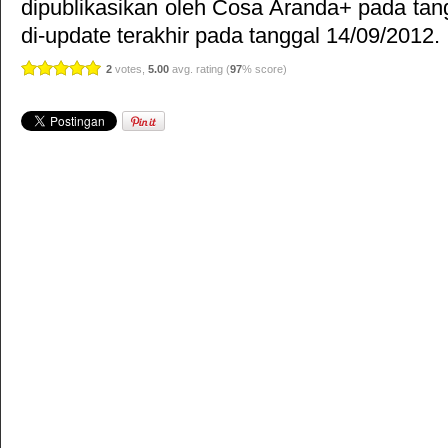
dipublikasikan oleh
Cosa Aranda+
pada tan
di-update terakhir pada tanggal 14/09/2012.
2
votes,
5.00
avg. rating (
97
% score)