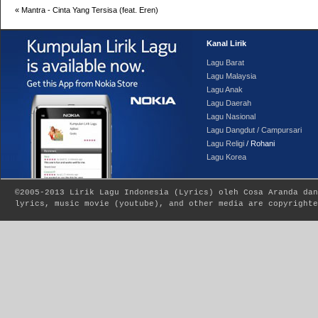
«
Mantra - Cinta Yang Tersisa (feat. Eren)
Kanal Lirik
Lagu Barat
Lagu Malaysia
Lagu Anak
Lagu Daerah
Lagu Nasional
Lagu Dangdut / Campursari
Lagu Religi
/ Rohani
Lagu Korea
©2005-2013
Lirik Lagu Indonesia
(
Lyrics
) oleh Cosa Aranda dan
lyrics, music movie (youtube), and other media are copyrighte