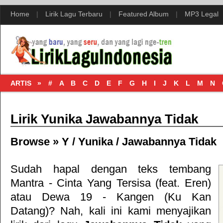
Home
|
Lirik Lagu Terbaru
|
Featured Album
|
MP3 Legal
ARTIS »
#
A
B
C
D
E
F
G
H
I
J
K
L
M
N
Lirik Yunika Jawabannya Tidak
Browse »
Y
/
Yunika
/
Jawabannya Tidak
Sudah hapal dengan teks tembang
Mantra - Cinta Yang Tersisa (feat. Eren)
atau
Dewa 19 - Kangen (Ku Kan
Datang)
? Nah, kali ini kami menyajikan