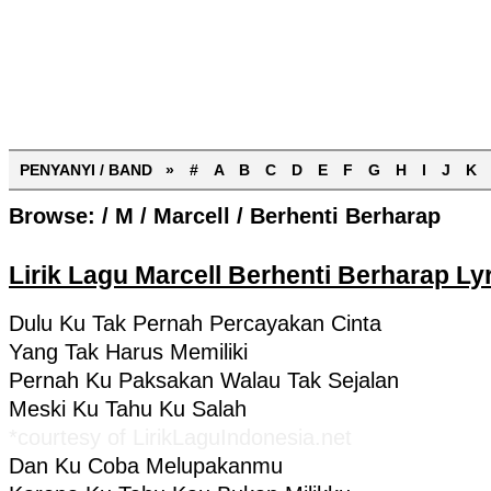
PENYANYI / BAND »
#
A
B
C
D
E
F
G
H
I
J
K
Browse:
/
M
/
Marcell
/
Berhenti Berharap
Lirik Lagu Marcell Berhenti Berharap Ly
Dulu Ku Tak Pernah Percayakan Cinta
Yang Tak Harus Memiliki
Pernah Ku Paksakan Walau Tak Sejalan
Meski Ku Tahu Ku Salah
*courtesy of LirikLaguIndonesia.net
Dan Ku Coba Melupakanmu