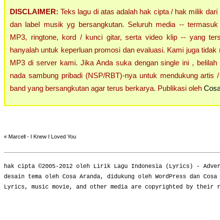
DISCLAIMER:
Teks lagu di atas adalah hak cipta / hak milik dari
dan label musik yg bersangkutan. Seluruh media -- termasuk 
MP3, ringtone, kord / kunci gitar, serta video klip -- yang ters
hanyalah untuk keperluan promosi dan evaluasi. Kami juga tidak 
MP3 di server kami. Jika Anda suka dengan single ini , belilah
nada sambung pribadi (NSP/RBT)-nya untuk mendukung artis / 
band yang bersangkutan agar terus berkarya. Publikasi oleh
Cosa
«
Marcell - I Knew I Loved You
hak cipta ©2005-2012 oleh
Lirik Lagu Indonesia
(
Lyrics
) -
Adve
desain tema oleh Cosa Aranda, didukung oleh WordPress dan Cosa
Lyrics, music movie, and other media are copyrighted by their 