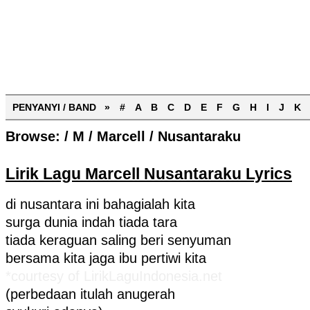
PENYANYI / BAND »
#
A
B
C
D
E
F
G
H
I
J
K
Browse:
/
M
/
Marcell
/
Nusantaraku
Lirik Lagu Marcell Nusantaraku Lyrics
di nusantara ini bahagialah kita
surga dunia indah tiada tara
tiada keraguan saling beri senyuman
bersama kita jaga ibu pertiwi kita
*courtesy of LirikLaguIndonesia.net
(perbedaan itulah anugerah