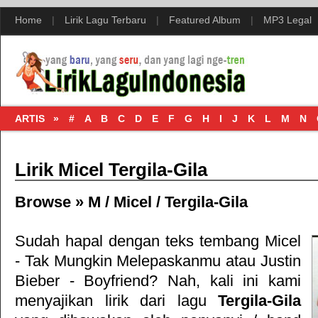
Home
|
Lirik Lagu Terbaru
|
Featured Album
|
MP3 Legal
ARTIS »
#
A
B
C
D
E
F
G
H
I
J
K
L
M
N
Lirik Micel Tergila-Gila
Browse »
M
/
Micel
/
Tergila-Gila
Sudah hapal dengan teks tembang
Micel
- Tak Mungkin Melepaskanmu
atau
Justin
Bieber - Boyfriend
? Nah, kali ini kami
menyajikan lirik dari lagu
Tergila-Gila