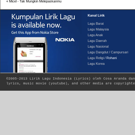
«
Micel - Tak Mungkin Melepaskanmu
Kanal Lirik
Lagu Barat
Lagu Malaysia
Lagu Anak
Lagu Daerah
Lagu Nasional
Lagu Dangdut / Campursari
Lagu Religi
/ Rohani
Lagu Korea
©2005-2013
Lirik Lagu Indonesia
(
Lyrics
) oleh Cosa Aranda dan
lyrics, music movie (youtube), and other media are copyrighte