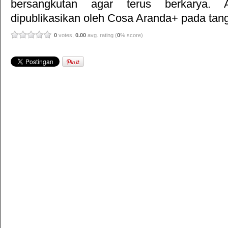
bersangkutan agar terus berkarya. Ar
dipublikasikan oleh
Cosa Aranda+
pada tang
0
votes,
0.00
avg. rating (
0
% score)