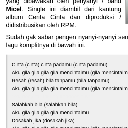
yang dibawakan oleh penyanyi / band
Micel
. Single ini diambil dari kantung
album
Cerita Cinta
dan diproduksi /
didistribusikan oleh
RPM
.
Sudah gak sabar pengen nyanyi-nyanyi sendi
lagu komplitnya di bawah ini.
Cinta (cinta) cinta padamu (cinta padamu)
Aku gila gila gila gila mencintaimu (gila mencintaim
Resah (resah) bila tanpamu (bila tanpamu)
Aku gila gila gila gila mencintaimu (gila mencintaim
*courtesy of LirikLaguIndonesia.Net
Salahkah bila (salahkah bila)
Aku gila gila gila gila mencintaimu
Dosakah jika (dosakah jika)