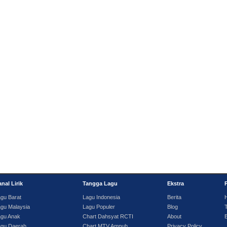
nal Lirik
Tangga Lagu
Ekstra
gu Barat
Lagu Indonesia
Berita
gu Malaysia
Lagu Populer
Blog
T
agu Anak
Chart Dahsyat RCTI
About
agu Daerah
Chart MTV Ampuh
Privacy Policy