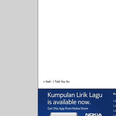
«
Naif - I Told You So
Ka
La
La
L
L