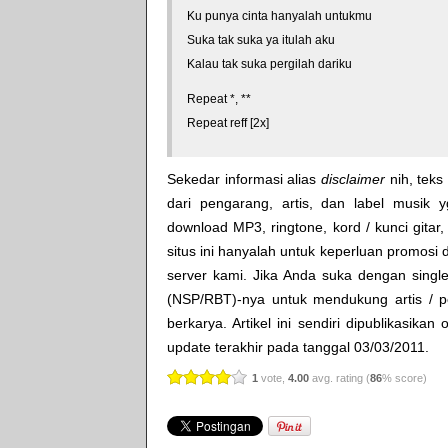
Ku punya cinta hanyalah untukmu
Suka tak suka ya itulah aku
Kalau tak suka pergilah dariku
Repeat *, **
Repeat reff [2x]
Sekedar informasi alias
disclaimer
nih, teks 
dari pengarang, artis, dan label musik 
download MP3, ringtone, kord / kunci gitar, 
situs ini hanyalah untuk keperluan promosi 
server kami. Jika Anda suka dengan single
(NSP/RBT)-nya untuk mendukung artis / p
berkarya. Artikel ini sendiri dipublikasikan
update terakhir pada tanggal 03/03/2011.
1
vote,
4.00
avg. rating (
86
% score)