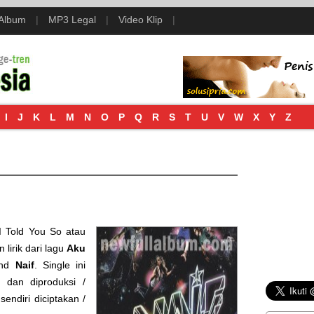
 Album
|
MP3 Legal
|
Video Klip
|
I
J
K
L
M
N
O
P
Q
R
S
T
U
V
W
X
Y
Z
 I Told You So
atau
 lirik dari lagu
Aku
and
Naif
. Single ini
dan diproduksi /
 sendiri diciptakan /