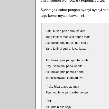
diaransemen oleh David / Pepeng, Jarwo.
Sudah gak sabar pengen nyanyi-nyanyi sendi
lagu komplitnya di bawah ini.
* aku bukan pria bermuka dua
Yang terlihat manis di depan mata
Aku bukan pria bersih dan mulia
Yang terlihat suci di layar kaca
*courtesy of LirikLaguIndonesia.Net
Aku bukan pria pengumbar cinta
Rayu sana-sini pada wanita
Aku bukan pria pemuja harta
Tahta kekayaan tiada artinya
** aku bicara apa adanya
Agar kau tahu yang sebenarnya
Reff:
Aku pria biasa saja