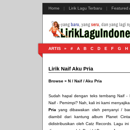
Home
|
Lirik Lagu Terbaru
|
Featured
ARTIS »
#
A
B
C
D
E
F
G
H
Lirik Naif Aku Pria
Browse »
N
/
Naif
/
Aku Pria
Sudah hapal dengan teks tembang
Naif -
Naif - Pemimpi
? Nah, kali ini kami menyajikan
Pria
yang dibawakan oleh penyanyi / b
diambil dari kantung album
Planet Cinta
didistribusikan oleh
Catz Records
. Lagu ini