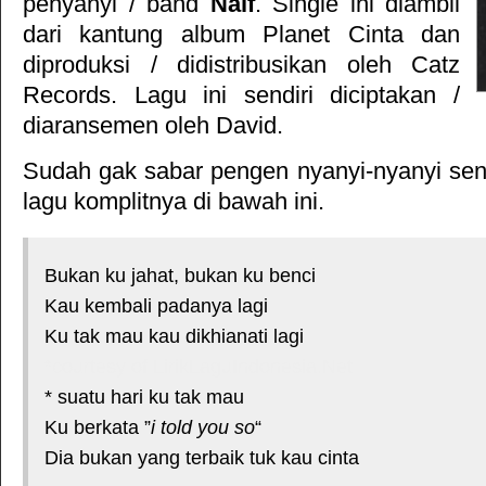
penyanyi / band
Naif
. Single ini diambil
dari kantung album
Planet Cinta
dan
diproduksi / didistribusikan oleh
Catz
Records
. Lagu ini sendiri diciptakan /
diaransemen oleh David.
Sudah gak sabar pengen nyanyi-nyanyi sendi
lagu komplitnya di bawah ini.
Bukan ku jahat, bukan ku benci
Kau kembali padanya lagi
Ku tak mau kau dikhianati lagi
*courtesy of LirikLaguIndonesia.Net
* suatu hari ku tak mau
Ku berkata ”
i told you so
“
Dia bukan yang terbaik tuk kau cinta