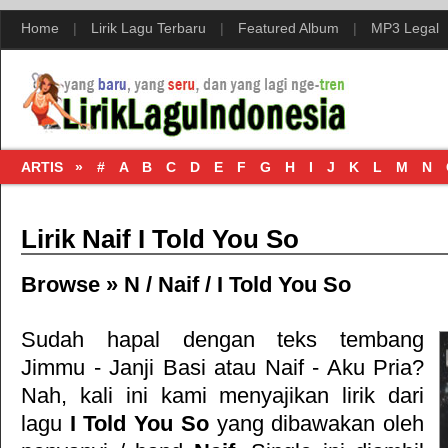
Home
|
Lirik Lagu Terbaru
|
Featured Album
|
MP3 Legal
ARTIS »
#
A
B
C
D
E
F
G
H
I
J
K
L
M
N
Lirik Naif I Told You So
Browse »
N
/
Naif
/
I Told You So
Sudah hapal dengan teks tembang
Jimmu - Janji Basi
atau
Naif - Aku Pria
?
Nah, kali ini kami menyajikan lirik dari
lagu
I Told You So
yang dibawakan oleh