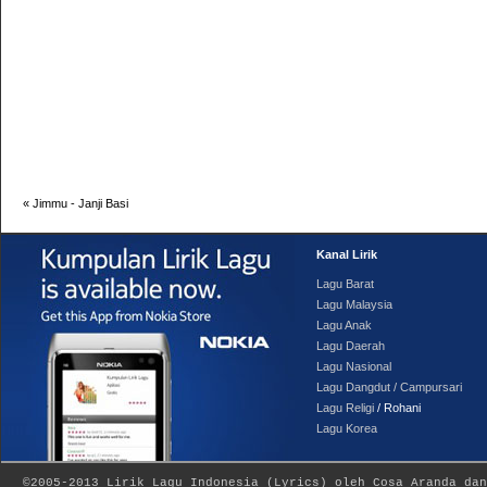
«
Jimmu - Janji Basi
Kanal Lirik
Lagu Barat
Lagu Malaysia
Lagu Anak
Lagu Daerah
Lagu Nasional
Lagu Dangdut / Campursari
Lagu Religi
/ Rohani
Lagu Korea
©2005-2013
Lirik Lagu Indonesia
(
Lyrics
) oleh Cosa Aranda dan