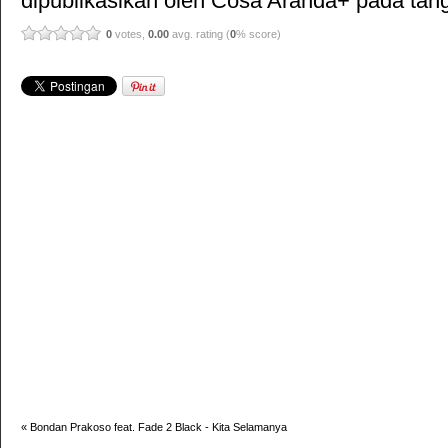
dipublikasikan oleh
Cosa Aranda+
pada tang
0
votes,
0.00
avg. rating (
0
% score)
«
Bondan Prakoso feat. Fade 2 Black - Kita Selamanya