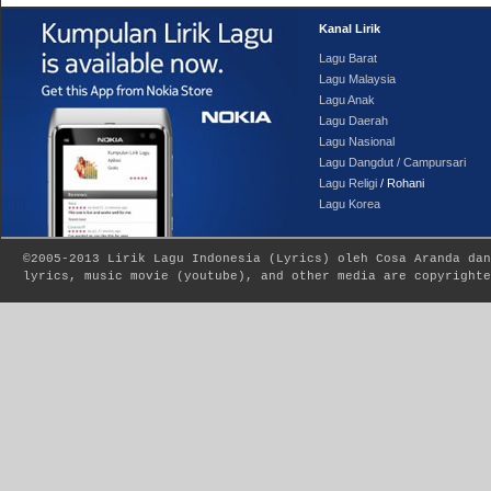
Kanal Lirik
Lagu Barat
Lagu Malaysia
Lagu Anak
Lagu Daerah
Lagu Nasional
Lagu Dangdut / Campursari
Lagu Religi
/ Rohani
Lagu Korea
©2005-2013
Lirik Lagu Indonesia
(
Lyrics
) oleh Cosa Aranda dan
lyrics, music movie (youtube), and other media are copyrighte