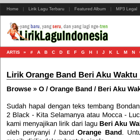
Home
|
Lirik Lagu Terbaru
|
Featured Album
|
MP3 Legal
ARTIS »
#
A
B
C
D
E
F
G
H
I
J
K
L
M
N
Lirik Orange Band Beri Aku Waktu
Browse »
O
/
Orange Band
/
Beri Aku Wa
Sudah hapal dengan teks tembang
Bondan 
2 Black - Kita Selamanya
atau
Mocca - Lu
kami menyajikan lirik dari lagu
Beri Aku Wa
oleh penyanyi / band
Orange Band
. Untu