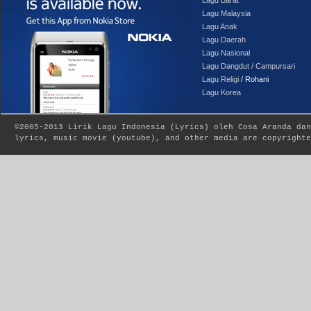
Lagu Malaysia
Lagu Anak
Lagu Daerah
Lagu Nasional
Lagu Dangdut / Campursari
Lagu Religi
/ Rohani
Lagu Korea
©2005-2013
Lirik Lagu Indonesia
(
Lyrics
) oleh Cosa Aranda dan
lyrics, music movie (youtube), and other media are copyrighte