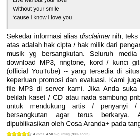
Without your smile
’cause i know i love you
Sekedar informasi alias
disclaimer
nih, teks
atas adalah hak cipta / hak milik dari pengar
musik yg bersangkutan. Seluruh media 
download MP3, ringtone, kord / kunci gita
(official YouTube) -- yang tersedia di situ
keperluan promosi dan evaluasi. Kami jug
file MP3 di server kami. Jika Anda suka 
belilah kaset / CD atau nada sambung pr
untuk mendukung artis / penyanyi 
bersangkutan agar terus berkarya. Ar
dipublikasikan oleh
Cosa Aranda+
pada tang
4
votes,
4.50
avg. rating (
90
% score)