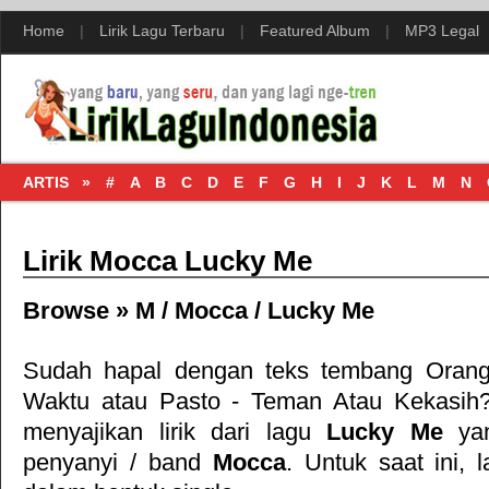
Home
|
Lirik Lagu Terbaru
|
Featured Album
|
MP3 Legal
ARTIS »
#
A
B
C
D
E
F
G
H
I
J
K
L
M
N
Lirik Mocca Lucky Me
Browse »
M
/
Mocca
/
Lucky Me
Sudah hapal dengan teks tembang
Orang
Waktu
atau
Pasto - Teman Atau Kekasih
menyajikan lirik dari lagu
Lucky Me
yan
penyanyi / band
Mocca
. Untuk saat ini, l