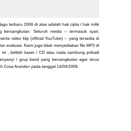
lagu terbaru 2006 di atas adalah hak cipta / hak milik
yg bersangkutan. Seluruh media -- termasuk syair,
serta video klip (official YouTube) -- yang tersedia di
dan evaluasi. Kami juga tidak menyediakan file MP3 di
 ini , belilah kaset / CD atau nada sambung pribadi
enyanyi / grup band yang bersangkutan agar terus
leh
Cosa Aranda+
pada tanggal 14/04/2006.