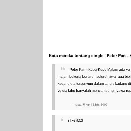
Kata mereka tentang single “Peter Pan 
Peter Pan - Kupu-Kupu Malam ada yg be
malam bekerja bertaruh seluruh jiwa raga bi
kadang dia tersenyum dalam tangis kadang dia
yg dia tahu hanyalah menyambung nyawa repe
-- rasta @ April 12th, 2007
i like it:):$