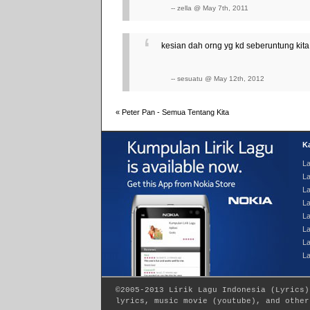
-- zella @ May 7th, 2011
kesian dah orng yg kd seberuntung kita
-- sesuatu @ May 12th, 2012
«
Peter Pan - Semua Tentang Kita
Ka
La
La
L
L
La
La
La
L
©2005-2013
Lirik Lagu Indonesia
(
Lyrics
)
lyrics, music movie (youtube), and other