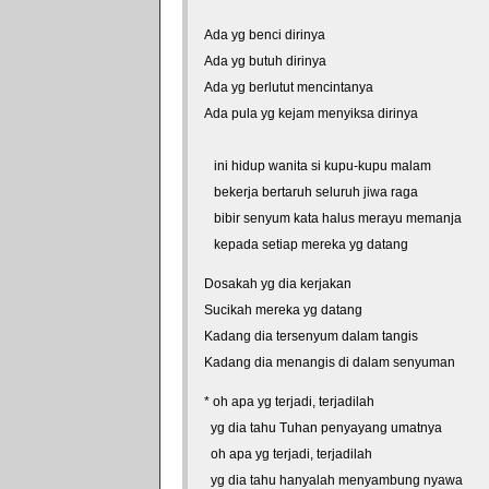
Ada yg benci dirinya
Ada yg butuh dirinya
Ada yg berlutut mencintanya
Ada pula yg kejam menyiksa dirinya
*courtesy of LirikLaguIndonesia.Net
ini hidup wanita si kupu-kupu malam
bekerja bertaruh seluruh jiwa raga
bibir senyum kata halus merayu memanja
kepada setiap mereka yg datang
Dosakah yg dia kerjakan
Sucikah mereka yg datang
Kadang dia tersenyum dalam tangis
Kadang dia menangis di dalam senyuman
* oh apa yg terjadi, terjadilah
yg dia tahu Tuhan penyayang umatnya
oh apa yg terjadi, terjadilah
yg dia tahu hanyalah menyambung nyawa