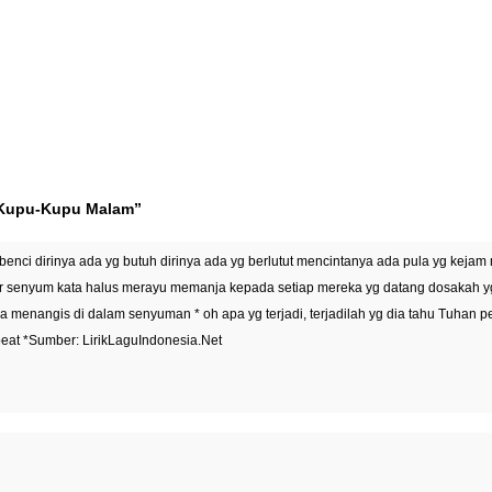
- Kupu-Kupu Malam”
nci dirinya ada yg butuh dirinya ada yg berlutut mencintanya ada pula yg kejam m
bir senyum kata halus merayu memanja kepada setiap mereka yg datang dosakah y
 menangis di dalam senyuman * oh apa yg terjadi, terjadilah yg dia tahu Tuhan pe
at *Sumber: LirikLaguIndonesia.Net