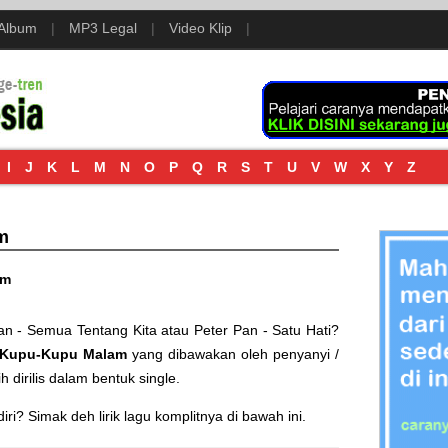
 Album
|
MP3 Legal
|
Video Klip
|
I
J
K
L
M
N
O
P
Q
R
S
T
U
V
W
X
Y
Z
m
am
an - Semua Tentang Kita
atau
Peter Pan - Satu Hati
?
Kupu-Kupu Malam
yang dibawakan oleh penyanyi /
ih dirilis dalam bentuk single.
i? Simak deh lirik lagu komplitnya di bawah ini.