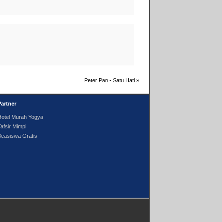
Peter Pan - Satu Hati
»
Partner
Hotel Murah Yogya
afsir Mimpi
Beasiswa Gratis