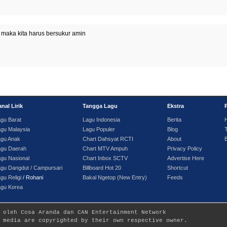
 maka kita harus bersukur amin
nal Lirik
Tangga Lagu
Ekstra
gu Barat
Lagu Indonesia
Berita
gu Malaysia
Lagu Populer
Blog
T
agu Anak
Chart Dahsyat RCTI
About
agu Daerah
Chart MTV Ampuh
Privacy Policy
gu Nasional
Chart Inbox SCTV
Advertise Here
gu Dangdut / Campursari
Billboard Hot 20
Shortcut
gu Religi
/ Rohani
Bakal Ngetop (New Entry)
Feeds
agu Korea
 oleh Cosa Aranda dan CAN Entertainment Network
 media are copyrighted by their own respective owner.