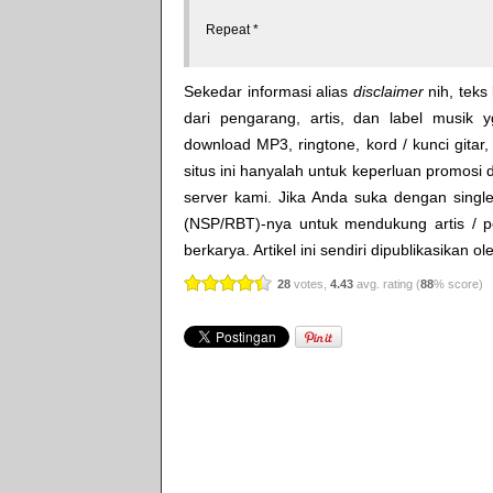
Repeat *
Sekedar informasi alias
disclaimer
nih, teks 
dari pengarang, artis, dan label musik 
download MP3, ringtone, kord / kunci gitar, 
situs ini hanyalah untuk keperluan promosi 
server kami. Jika Anda suka dengan single
(NSP/RBT)-nya untuk mendukung artis / p
berkarya. Artikel ini sendiri dipublikasikan o
28
votes,
4.43
avg. rating (
88
% score)