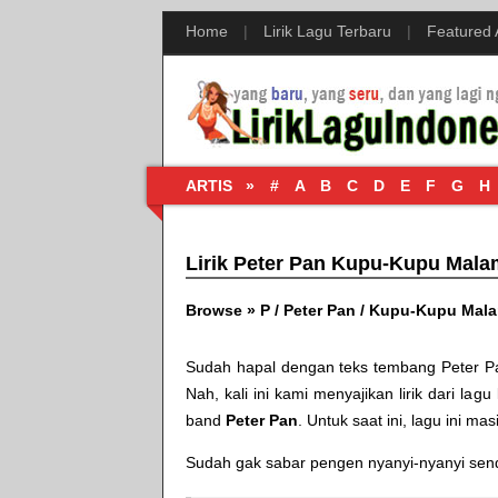
Home
|
Lirik Lagu Terbaru
|
Featured
ARTIS »
#
A
B
C
D
E
F
G
H
Lirik Peter Pan Kupu-Kupu Mala
Browse »
P
/
Peter Pan
/
Kupu-Kupu Mal
Sudah hapal dengan teks tembang
Peter P
Nah, kali ini kami menyajikan lirik dari lagu
band
Peter Pan
. Untuk saat ini, lagu ini mas
Sudah gak sabar pengen nyanyi-nyanyi sendir