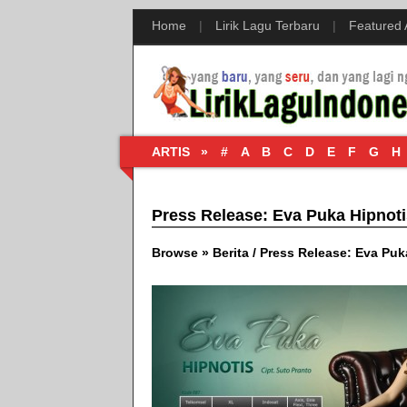
Home
|
Lirik Lagu Terbaru
|
Featured
ARTIS »
#
A
B
C
D
E
F
G
H
Press Release: Eva Puka Hipnoti
Browse »
Berita
/
Press Release: Eva Puk