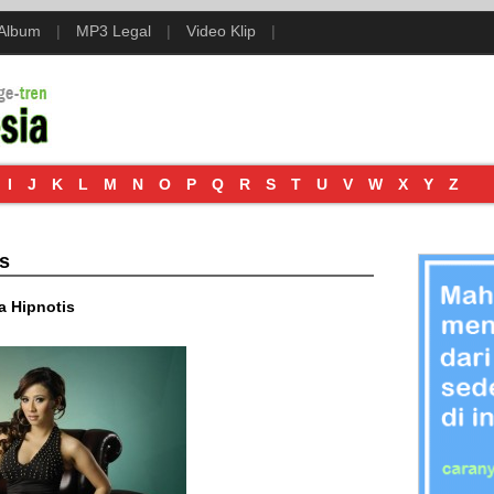
 Album
|
MP3 Legal
|
Video Klip
|
I
J
K
L
M
N
O
P
Q
R
S
T
U
V
W
X
Y
Z
s
a Hipnotis