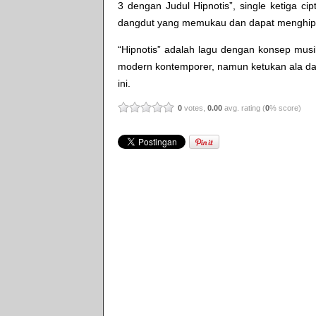
3 dengan Judul Hipnotis”, single ketiga c
dangdut yang memukau dan dapat menghip
“Hipnotis” adalah lagu dengan konsep mu
modern kontemporer, namun ketukan ala da
ini.
0
votes,
0.00
avg. rating (
0
% score)