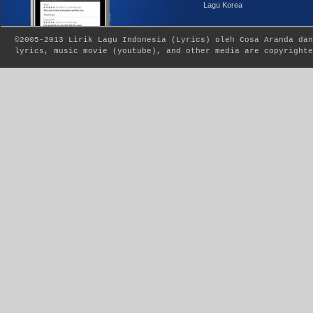
Lagu Korea
©2005-2013
Lirik Lagu Indonesia
(
Lyrics
) oleh Cosa Aranda dan
lyrics, music movie (youtube), and other media are copyrighte