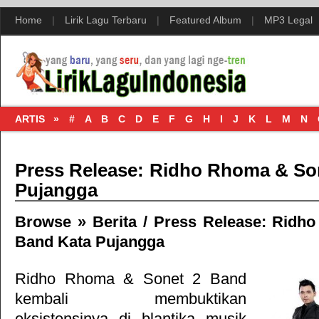
Home
|
Lirik Lagu Terbaru
|
Featured Album
|
MP3 Legal
ARTIS »
#
A
B
C
D
E
F
G
H
I
J
K
L
M
N
Press Release: Ridho Rhoma & So
Pujangga
Browse »
Berita
/
Press Release: Ridh
Band Kata Pujangga
Ridho Rhoma & Sonet 2 Band
kembali membuktikan
eksistensinya di blantika musik