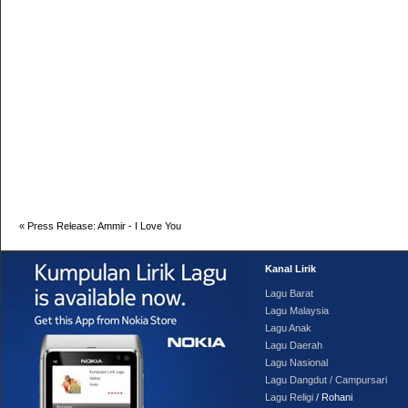
«
Press Release: Ammir - I Love You
Kanal Lirik
Lagu Barat
Lagu Malaysia
Lagu Anak
Lagu Daerah
Lagu Nasional
Lagu Dangdut / Campursari
Lagu Religi
/ Rohani