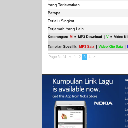
Yang Terlewatkan
Betapa
Terlalu Singkat
Terjamah Yang Lain
Keterangan:
M
= MP3 Download |
V
= Video Kl
Tampilan Spesifik:
MP3 Saja
|
Video Klip Saja
|
Page 3 of 4
<
1
2
3
4
>
Ka
La
La
L
L
La
La
La
L