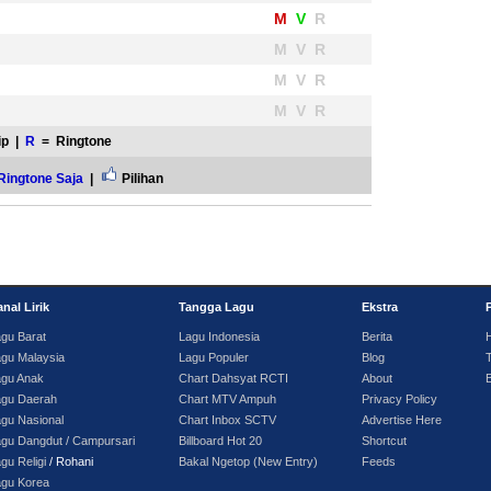
M
V
R
M V R
M V R
M V R
ip |
R
= Ringtone
Ringtone Saja
|
Pilihan
nal Lirik
Tangga Lagu
Ekstra
gu Barat
Lagu Indonesia
Berita
gu Malaysia
Lagu Populer
Blog
T
agu Anak
Chart Dahsyat RCTI
About
agu Daerah
Chart MTV Ampuh
Privacy Policy
gu Nasional
Chart Inbox SCTV
Advertise Here
gu Dangdut / Campursari
Billboard Hot 20
Shortcut
gu Religi
/ Rohani
Bakal Ngetop (New Entry)
Feeds
agu Korea