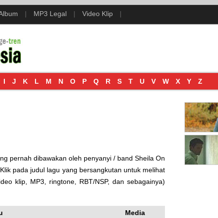
 Album
|
MP3 Legal
|
Video Klip
|
I
J
K
L
M
N
O
P
Q
R
S
T
U
V
W
X
Y
Z
yang pernah dibawakan oleh penyanyi / band Sheila On
Klik pada judul lagu yang bersangkutan untuk melihat
video klip, MP3, ringtone, RBT/NSP, dan sebagainya)
u
Media