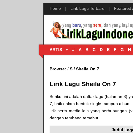
Home
|
Lirik Lagu Terbaru
|
Featured
ARTIS »
#
A
B
C
D
E
F
G
H
Browse:
/
S
/
Sheila On 7
Lirik Lagu Sheila On 7
Berikut ini adalah daftar lagu (halaman 3) 
7, baik dalam bentuk single maupun album. 
lirik serta media lain yang berhubungan (
dengan tembang tersebut.
Judul Lag