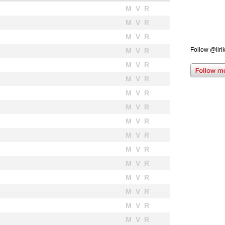
M V R
M V R
M V R
Follow @liri
M V R
M V R
M V R
M V R
M V R
M V R
M V R
M V R
M V R
M V R
M V R
M V R
M V R