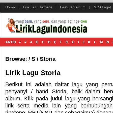
Home
|
Lirik Lagu Terbaru
|
Featured Album
|
MP3 Legal
ARTIS »
#
A
B
C
D
E
F
G
H
I
J
K
L
M
N
Browse:
/
S
/
Storia
Lirik Lagu Storia
Berikut ini adalah daftar lagu yang per
penyanyi / band Storia, baik dalam be
album. Klik pada judul lagu yang bersang
lirik serta media lain yang berhubungan
ringtone, RBT/NSP, dan sebagainya) dengan