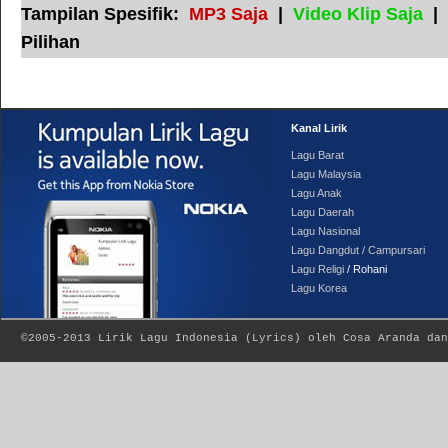
Tampilan Spesifik:
MP3 Saja
|
Video Klip Saja
|
Pilihan
Kanal Lirik
Lagu Barat
Lagu Malaysia
Lagu Anak
Lagu Daerah
Lagu Nasional
Lagu Dangdut / Campursari
Lagu Religi
/ Rohani
Lagu Korea
©2005-2013
Lirik Lagu Indonesia
(
Lyrics
) oleh Cosa Aranda dan