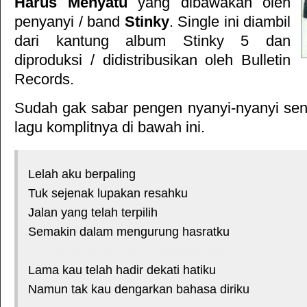
Harus Menyatu
yang dibawakan oleh
penyanyi / band
Stinky
. Single ini diambil
dari kantung album
Stinky 5
dan
diproduksi / didistribusikan oleh
Bulletin
Records
.
Sudah gak sabar pengen nyanyi-nyanyi sendi
lagu komplitnya di bawah ini.
Lelah aku berpaling
Tuk sejenak lupakan resahku
Jalan yang telah terpilih
Semakin dalam mengurung hasratku
*courtesy of LirikLaguIndonesia.Net
Lama kau telah hadir dekati hatiku
Namun tak kau dengarkan bahasa diriku