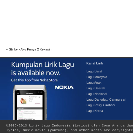
«
Stinky - Aku Punya 2 Kekasih
Kanal Lirik
Lagu Barat
Lagu Malaysia
Lagu Anak
Lagu Daerah
Lagu Nasional
Lagu Dangdut / Campursari
Lagu Religi
/ Rohani
Lagu Korea
©2005-2013
Lirik Lagu Indonesia
(
Lyrics
) oleh Cosa Aranda dan
lyrics, music movie (youtube), and other media are copyrighte