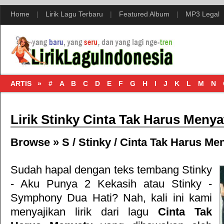
Home
|
Lirik Lagu Terbaru
|
Featured Album
|
MP3 Legal
ARTIS »
#
A
B
C
D
E
F
G
H
I
J
K
L
M
N
Lirik Stinky Cinta Tak Harus Menya
Browse »
S
/
Stinky
/
Cinta Tak Harus Me
Sudah hapal dengan teks tembang
Stinky
- Aku Punya 2 Kekasih
atau
Stinky -
Symphony Dua Hati
? Nah, kali ini kami
menyajikan lirik dari lagu
Cinta Tak