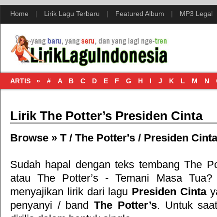
Home
|
Lirik Lagu Terbaru
|
Featured Album
|
MP3 Legal
ARTIS »
#
A
B
C
D
E
F
G
H
I
J
K
L
M
N
Lirik The Potter’s Presiden Cinta
Browse »
T
/
The Potter's
/
Presiden Cint
Sudah hapal dengan teks tembang
The Po
atau
The Potter’s - Temani Masa Tua
? 
menyajikan lirik dari lagu
Presiden Cinta
y
penyanyi / band
The Potter’s
. Untuk saat