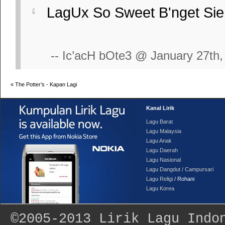
LagUx So Sweet B'nget SieH
-- Ic’acH bOte3 @ January 27th,
«
The Potter’s - Kapan Lagi
Kanal Lirik
Lagu Barat
Lagu Malaysia
Lagu Anak
Lagu Daerah
Lagu Nasional
Lagu Dangdut / Campursari
Lagu Religi
/ Rohani
Lagu Korea
©2005-2013
Lirik Lagu Indo