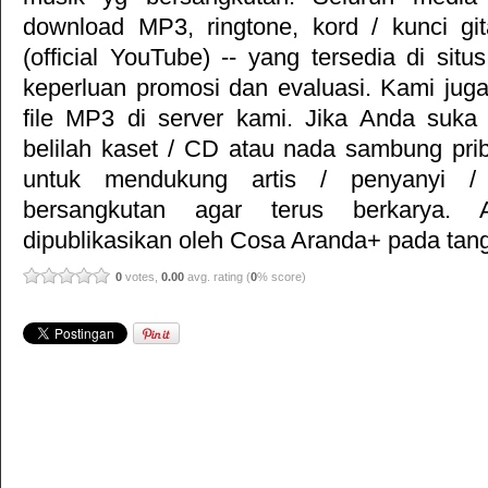
download MP3, ringtone, kord / kunci gita
(official YouTube) -- yang tersedia di situ
keperluan promosi dan evaluasi. Kami jug
file MP3 di server kami. Jika Anda suka 
belilah kaset / CD atau nada sambung pr
untuk mendukung artis / penyanyi 
bersangkutan agar terus berkarya. Ar
dipublikasikan oleh
Cosa Aranda+
pada tang
0
votes,
0.00
avg. rating (
0
% score)