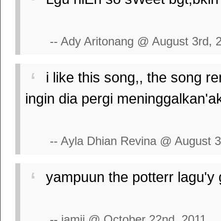
-- Ady Aritonang @ August 3rd, 
i like this song,, the song 
ingin dia pergi meninggalkan'a
-- Ayla Dhian Revina @ August 3
yampuun the potterr lagu'y g
-- jamii @ October 22nd, 2011