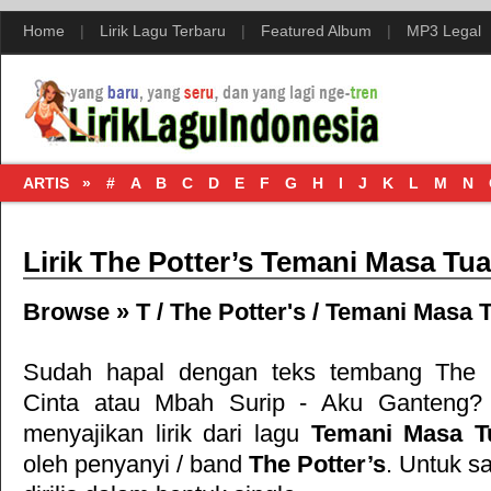
Home
|
Lirik Lagu Terbaru
|
Featured Album
|
MP3 Legal
ARTIS »
#
A
B
C
D
E
F
G
H
I
J
K
L
M
N
Lirik The Potter’s Temani Masa Tua
Browse »
T
/
The Potter's
/
Temani Masa 
Sudah hapal dengan teks tembang
The 
Cinta
atau
Mbah Surip - Aku Ganteng
?
menyajikan lirik dari lagu
Temani Masa T
oleh penyanyi / band
The Potter’s
. Untuk sa