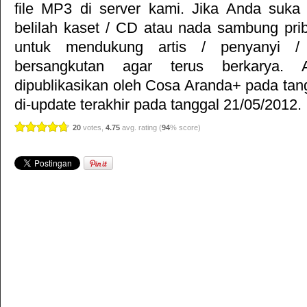
file MP3 di server kami. Jika Anda suka 
belilah kaset / CD atau nada sambung pr
untuk mendukung artis / penyanyi 
bersangkutan agar terus berkarya. Ar
dipublikasikan oleh
Cosa Aranda+
pada tan
di-update terakhir pada tanggal 21/05/2012.
20
votes,
4.75
avg. rating (
94
% score)