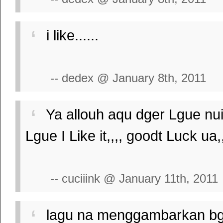
i like......
-- dedex @ January 8th, 2011
Ya allouh aqu dger Lgue nuii,
Lgue I Like it,,,, goodt Luck ua,
-- cuciiink @ January 11th, 2011
lagu na menggambarkan bgg