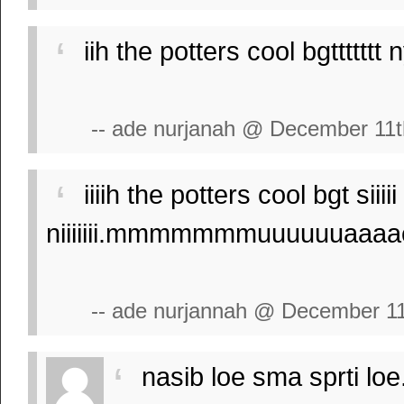
iih the potters cool bgttttttt ny
-- ade nurjanah @ December 11t
iiiih the potters cool bgt siiii
niiiiiii.mmmmmmmuuuuuuaaaaccc
-- ade nurjannah @ December 11
nasib loe sma sprti loe..