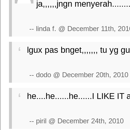
ja,,,,,,jngn menyerah...........
-- linda f. @ December 11th, 201
lgux pas bnget,,,,,,, tu yg gui
-- dodo @ December 20th, 2010
he....he......he......I LIK
-- piril @ December 24th, 2010