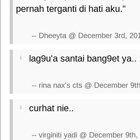
pernah terganti di hati aku."
-- Dheeyta @ December 3rd, 20
lag9u'a santai bang9et ya..
-- rina nax's cts @ December 9t
curhat nie..
-- virginiti yadi @ December 9th,