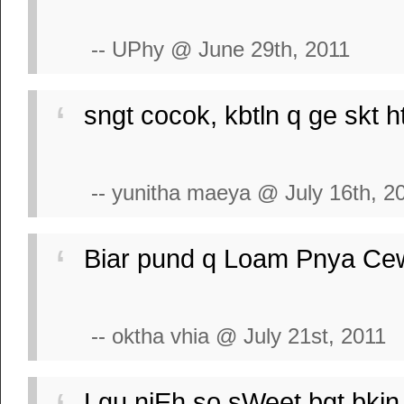
-- UPhy @ June 29th, 2011
sngt cocok, kbtln q ge skt hti nie
-- yunitha maeya @ July 16th, 2
Biar pund q Loam Pnya Cew' pi 
-- oktha vhia @ July 21st, 2011
Lgu niEh so sWeet bgt,bkin 