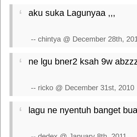
aku suka Lagunyaa ,,,
-- chintya @ December 28th, 20
ne lgu bner2 ksah 9w abzz
-- ricko @ December 31st, 2010
lagu ne nyentuh banget buat 
-- dedex @ January 8th, 2011