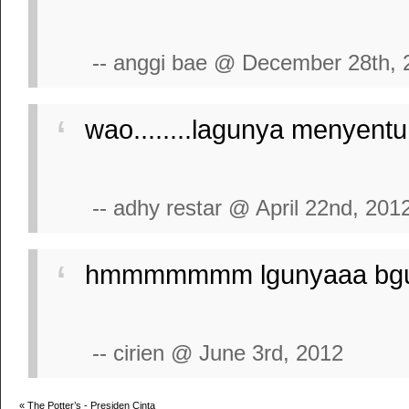
-- anggi bae @ December 28th, 
wao........lagunya menyentuh 
-- adhy restar @ April 22nd, 201
hmmmmmmm lgunyaaa bgusss
-- cirien @ June 3rd, 2012
«
The Potter’s - Presiden Cinta