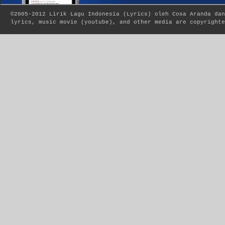
©2005-2012
Lirik Lagu Indonesia
(
Lyrics
) oleh Cosa Aranda dan
lyrics, music movie (youtube), and other media are copyrighte