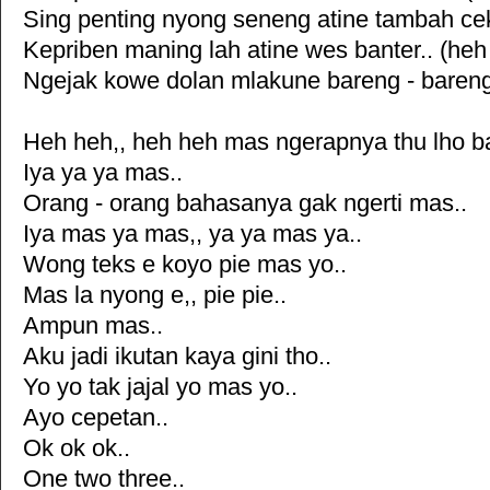
Sing penting nyong seneng atine tambah cek
Kepriben maning lah atine wes banter.. (he
Ngejak kowe dolan mlakune bareng - bareng.
Heh heh,, heh heh mas ngerapnya thu lho b
Iya ya ya mas..
Orang - orang bahasanya gak ngerti mas..
Iya mas ya mas,, ya ya mas ya..
Wong teks e koyo pie mas yo..
Mas la nyong e,, pie pie..
Ampun mas..
Aku jadi ikutan kaya gini tho..
Yo yo tak jajal yo mas yo..
Ayo cepetan..
Ok ok ok..
One two three..