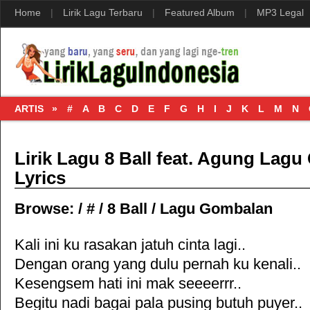
Home
|
Lirik Lagu Terbaru
|
Featured Album
|
MP3 Legal
ARTIS »
#
A
B
C
D
E
F
G
H
I
J
K
L
M
N
Lirik Lagu 8 Ball feat. Agung Lag
Lyrics
Browse:
/
#
/
8 Ball
/
Lagu Gombalan
Kali ini ku rasakan jatuh cinta lagi..
Dengan orang yang dulu pernah ku kenali..
Kesengsem hati ini mak seeeerrr..
Begitu nadi bagai pala pusing butuh puyer..