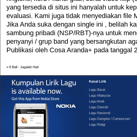
yang tersedia di situs ini hanyalah untuk ke
evaluasi. Kami juga tidak menyediakan file 
Jika Anda suka dengan single ini , belilah k
sambung pribadi (NSP/RBT)-nya untuk mend
penyanyi / grup band yang bersangkutan aga
Publikasi oleh
Cosa Aranda+
pada tanggal 2
«
8 Ball - Jagalah Hati
Kanal Lirik
Lagu Barat
Lagu Malaysia
Lagu Anak
Lagu Daerah
Lagu Nasional
Lagu Dangdut / Campursari
Lagu Religi