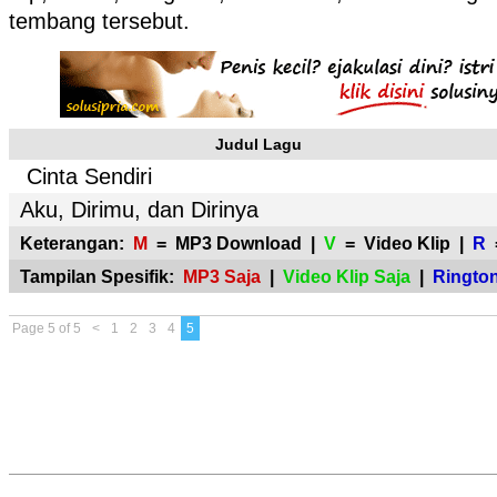
tembang tersebut.
Judul Lagu
Cinta Sendiri
Aku, Dirimu, dan Dirinya
Keterangan:
M
= MP3 Download |
V
= Video Klip |
R
=
Tampilan Spesifik:
MP3 Saja
|
Video Klip Saja
|
Rington
Page 5 of 5
<
1
2
3
4
5