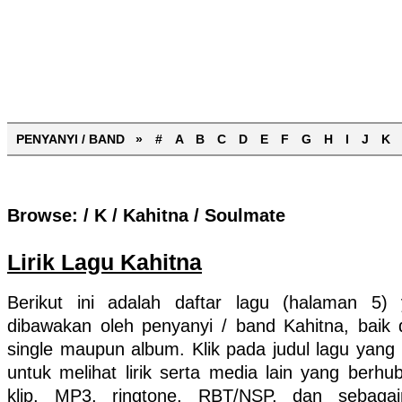
PENYANYI / BAND »
#
A
B
C
D
E
F
G
H
I
J
K
Browse:
/
K
/
Kahitna
/
Soulmate
Lirik Lagu Kahitna
Berikut ini adalah daftar lagu (halaman 5)
dibawakan oleh penyanyi / band Kahitna, baik
single maupun album. Klik pada judul lagu yang
untuk melihat lirik serta media lain yang berhu
klip, MP3, ringtone, RBT/NSP, dan sebaga