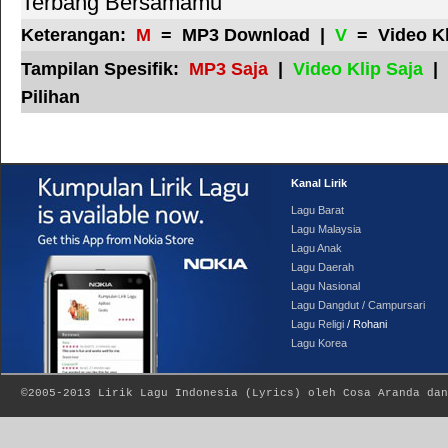
Terbang Bersamamu
Keterangan:
M
= MP3 Download |
V
= Video K
Tampilan Spesifik:
MP3 Saja
|
Video Klip Saja
|
Pilihan
Kanal Lirik
Lagu Barat
Lagu Malaysia
Lagu Anak
Lagu Daerah
Lagu Nasional
Lagu Dangdut / Campursari
Lagu Religi
/ Rohani
Lagu Korea
©2005-2013
Lirik Lagu Indonesia
(
Lyrics
) oleh Cosa Aranda dan