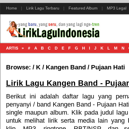
Home
|
Lirik Lagu Terbaru
|
Featured Album
|
MP3 Legal
ARTIS »
#
A
B
C
D
E
F
G
H
I
J
K
L
M
N
Browse:
/
K
/
Kangen Band
/
Pujaan Hati
Lirik Lagu Kangen Band - Pujaan
Berikut ini adalah daftar lagu yang per
penyanyi / band Kangen Band - Pujaan Hati
single maupun album. Klik pada judul lag
untuk melihat lirik serta media lain yang
klip, MP3, ringtone, RBT/NSP, dan s