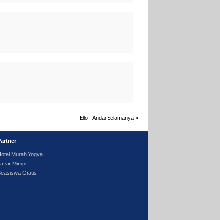
Ello - Andai Selamanya
»
Partner
Hotel Murah Yogya
afsir Mimpi
Beasiswa Gratis