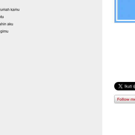
 rumah kamu
ntu
ahin aku
egimu