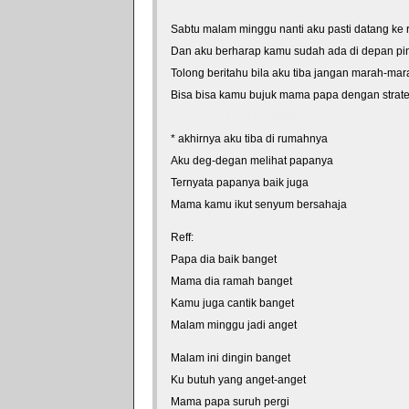
Sabtu malam minggu nanti aku pasti datang ke
Dan aku berharap kamu sudah ada di depan pi
Tolong beritahu bila aku tiba jangan marah-mar
Bisa bisa kamu bujuk mama papa dengan strat
*courtesy of LirikLaguIndonesia.Net
* akhirnya aku tiba di rumahnya
Aku deg-degan melihat papanya
Ternyata papanya baik juga
Mama kamu ikut senyum bersahaja
Reff:
Papa dia baik banget
Mama dia ramah banget
Kamu juga cantik banget
Malam minggu jadi anget
Malam ini dingin banget
Ku butuh yang anget-anget
Mama papa suruh pergi