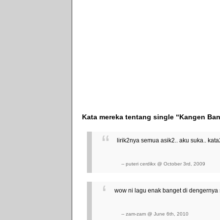
Kata mereka tentang single “Kangen Ba
lirik2nya semua asik2.. aku suka.. kata
-- puteri cerdikx @ October 3rd, 2009
wow ni lagu enak banget di dengernya se
-- zam-zam @ June 6th, 2010