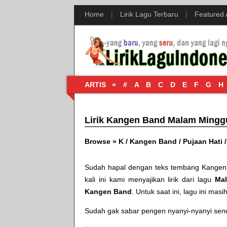
Home
|
Lirik Lagu Terbaru
|
Featured
ARTIS »
#
A
B
C
D
E
F
G
H
Lirik Kangen Band Malam Mingg
Browse »
K
/
Kangen Band
/
Pujaan Hati
Sudah hapal dengan teks tembang
Kangen
kali ini kami menyajikan lirik dari lagu
Ma
Kangen Band
. Untuk saat ini, lagu ini masi
Sudah gak sabar pengen nyanyi-nyanyi sendir