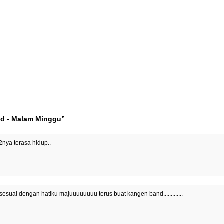
nd - Malam Minggu”
2nya terasa hidup..
suai dengan hatiku majuuuuuuuu terus buat kangen band.............