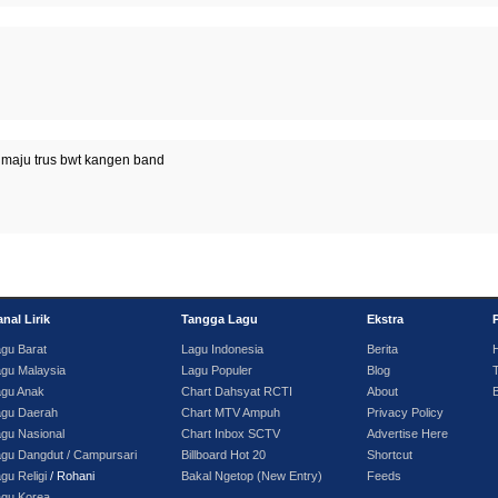
maju trus bwt kangen band
nal Lirik
Tangga Lagu
Ekstra
gu Barat
Lagu Indonesia
Berita
gu Malaysia
Lagu Populer
Blog
T
agu Anak
Chart Dahsyat RCTI
About
agu Daerah
Chart MTV Ampuh
Privacy Policy
gu Nasional
Chart Inbox SCTV
Advertise Here
gu Dangdut / Campursari
Billboard Hot 20
Shortcut
gu Religi
/ Rohani
Bakal Ngetop (New Entry)
Feeds
agu Korea