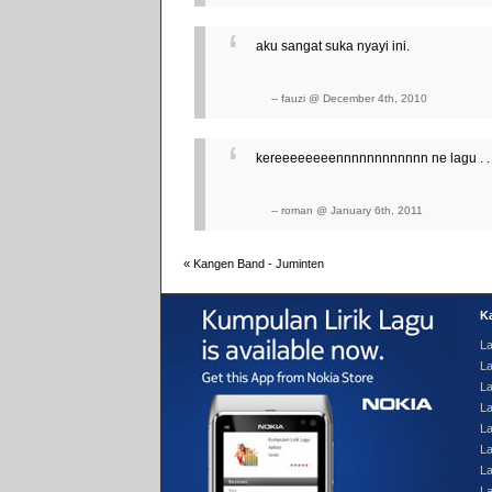
aku sangat suka nyayi ini.
-- fauzi @ December 4th, 2010
kereeeeeeeennnnnnnnnnnn ne lagu . . 
-- roman @ January 6th, 2011
«
Kangen Band - Juminten
Ka
La
La
L
L
La
La
La
L