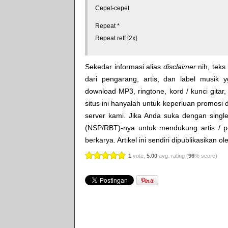
Cepet-cepet
Repeat *
Repeat reff [2x]
Sekedar informasi alias
disclaimer
nih, teks 
dari pengarang, artis, dan label musik 
download MP3, ringtone, kord / kunci gitar, 
situs ini hanyalah untuk keperluan promosi 
server kami. Jika Anda suka dengan single
(NSP/RBT)-nya untuk mendukung artis / p
berkarya. Artikel ini sendiri dipublikasikan o
1
vote,
5.00
avg. rating (
96
% score)