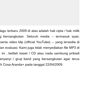
lagu terbaru 2009 di atas adalah hak cipta / hak milik
yg bersangkutan. Seluruh media -- termasuk syair,
serta video klip (official YouTube) -- yang tersedia di
dan evaluasi. Kami juga tidak menyediakan file MP3 di
 ini , belilah kaset / CD atau nada sambung pribadi
enyanyi / grup band yang bersangkutan agar terus
leh
Cosa Aranda+
pada tanggal 22/04/2009.