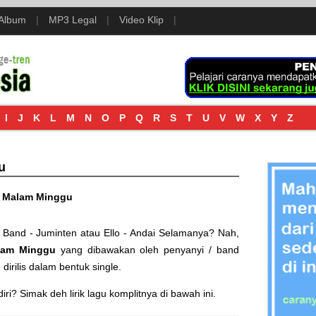
 Album
|
MP3 Legal
|
Video Klip
|
I
J
K
L
M
N
O
P
Q
R
S
T
U
V
W
X
Y
Z
u
/
Malam Minggu
 Band - Juminten
atau
Ello - Andai Selamanya
? Nah,
lam Minggu
yang dibawakan oleh penyanyi / band
h dirilis dalam bentuk single.
i? Simak deh lirik lagu komplitnya di bawah ini.