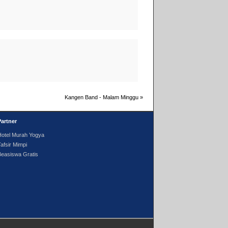
Kangen Band - Malam Minggu
»
Partner
Hotel Murah Yogya
afsir Mimpi
Beasiswa Gratis