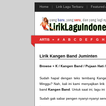
Home
|
Lirik Lagu Terbaru
|
Featured
ARTIS »
#
A
B
C
D
E
F
G
H
Lirik Kangen Band Juminten
Browse »
K
/
Kangen Band
/
Pujaan Hati
Sudah hapal dengan teks tembang
Kange
Minggu
? Nah, kali ini kami menyajikan lirik
band
Kangen Band
. Untuk saat ini, lagu in
Sudah gak sabar pengen nyanyi-nyanyi sendir