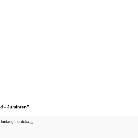
d - Juminten”
 tnntang merdeka,,,,