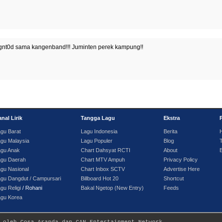
nt0d sama kangenband!!! Juminten perek kampung!!
nal Lirik
Tangga Lagu
Ekstra
gu Barat
Lagu Indonesia
Berita
gu Malaysia
Lagu Populer
Blog
T
agu Anak
Chart Dahsyat RCTI
About
agu Daerah
Chart MTV Ampuh
Privacy Policy
gu Nasional
Chart Inbox SCTV
Advertise Here
gu Dangdut / Campursari
Billboard Hot 20
Shortcut
gu Religi
/ Rohani
Bakal Ngetop (New Entry)
Feeds
agu Korea
 oleh Cosa Aranda dan CAN Entertainment Network