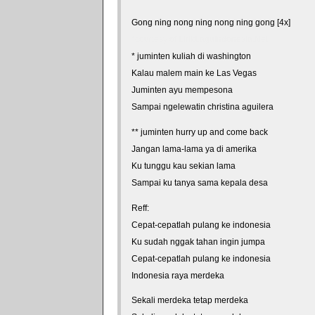
Gong ning nong ning nong ning gong [4x]
*courtesy of LirikLaguIndonesia.Net
* juminten kuliah di washington
Kalau malem main ke Las Vegas
Juminten ayu mempesona
Sampai ngelewatin christina aguilera
** juminten hurry up and come back
Jangan lama-lama ya di amerika
Ku tunggu kau sekian lama
Sampai ku tanya sama kepala desa
Reff:
Cepat-cepatlah pulang ke indonesia
Ku sudah nggak tahan ingin jumpa
Cepat-cepatlah pulang ke indonesia
Indonesia raya merdeka
Sekali merdeka tetap merdeka