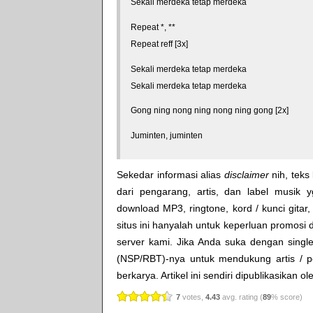
Sekali merdeka tetap merdeka
Repeat *, **
Repeat reff [3x]
Sekali merdeka tetap merdeka
Sekali merdeka tetap merdeka
Gong ning nong ning nong ning gong [2x]
Juminten, juminten
Sekedar informasi alias
disclaimer
nih, teks 
dari pengarang, artis, dan label musik 
download MP3, ringtone, kord / kunci gitar, 
situs ini hanyalah untuk keperluan promosi 
server kami. Jika Anda suka dengan single
(NSP/RBT)-nya untuk mendukung artis / p
berkarya. Artikel ini sendiri dipublikasikan o
7
votes,
4.43
avg. rating (
89
% score)