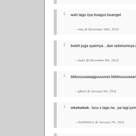
wah lagu nya buagus buanget
-- mira @ November 16th, 2010
boleh juga syairnya....dan sebelumnya 
-- dado @ December 8th, 2010
bbbuuuuaaagguuuusss bbbbuuuuaaann
-- gilbert @ January 5th, 2011
wkwkwkwk.. lucu x lagu ne.. pa lagi jumi
-- r3z4f4hl3v1 @ January 7th, 2011