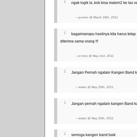
ngak logik la..kok bisa malem2 ke las 
-- punten @ March 28th, 2011
bagaimanapu hasilnya kita harus tetap 
diterima sama orang !!!
-- el nino @ May 2nd, 2011
Jangan Pernah ngatain Kangen Band ka
-- wulan @ May 20th, 2011
Jangan pernah ngatain kangen Band 
-- wulan @ May 20th, 2011
semoga kangen band baik