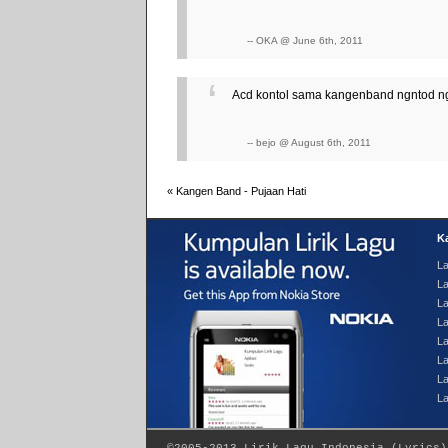
-- OKA @ June 6th, 2011
Acd kontol sama kangenband ngntod ng
-- bejo @ August 6th, 2011
«
Kangen Band - Pujaan Hati
Ka
La
La
L
L
La
La
La
L
©2005-2013
Lirik Lagu Indonesia
(
Lyrics
)