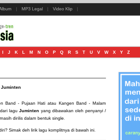
 Album
|
MP3 Legal
|
Video Klip
|
I
J
K
L
M
N
O
P
Q
R
S
T
U
V
W
X
Y
Z
/
Juminten
n Band - Pujaan Hati
atau
Kangen Band - Malam
 dari lagu
Juminten
yang dibawakan oleh penyanyi /
i masih dirilis dalam bentuk single.
i? Simak deh lirik lagu komplitnya di bawah ini.