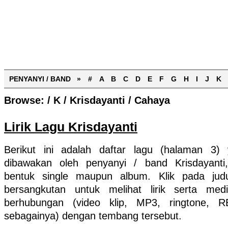
PENYANYI / BAND »
#
A
B
C
D
E
F
G
H
I
J
K
Browse:
/
K
/
Krisdayanti
/
Cahaya
Lirik Lagu Krisdayanti
Berikut ini adalah daftar lagu (halaman 3)
dibawakan oleh penyanyi / band Krisdayanti
bentuk single maupun album. Klik pada jud
bersangkutan untuk melihat lirik serta med
berhubungan (video klip, MP3, ringtone, 
sebagainya) dengan tembang tersebut.