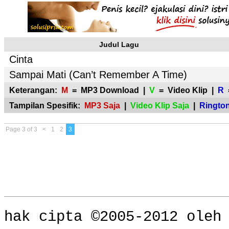
Judul Lagu
Cinta
Sampai Mati (Can’t Remember A Time)
Keterangan:
M
= MP3 Download |
V
= Video Klip |
R
=
Tampilan Spesifik:
MP3 Saja
|
Video Klip Saja
|
Rington
Page 3 of 3
<
1
2
3
hak cipta ©2005-2012 ole