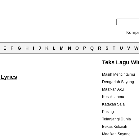
Kompi
E
F
G
H
I
J
K
L
M
N
O
P
Q
R
S
T
U
V
W
Teks Lagu Wi
Masih Mencintaimu
 Lyrics
Dengarlah Sayang
Maafkan Aku
Kesaktianmu
Katakan Saja
Pusing
Telanjangi Dunia
Bekas Kekasih
Maafkan Sayang