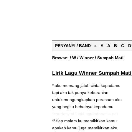
PENYANYI / BAND »
#
A
B
C
D
Browse:
/
W
/
Winner
/
Sumpah Mati
Lirik Lagu Winner Sumpah Mati
* aku memang jatuh cinta kepadamu
tapi aku tak punya keberanian
untuk mengungkapkan perasaan aku
yang begitu hebatnya kepadamu
*courtesy of LirikLaguIndonesia.net
** tiap malam ku memikirkan kamu
apakah kamu juga memikirkan aku