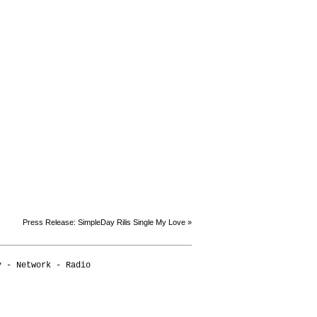
Press Release: SimpleDay Rilis Single My Love
»
y
-
Network
-
Radio