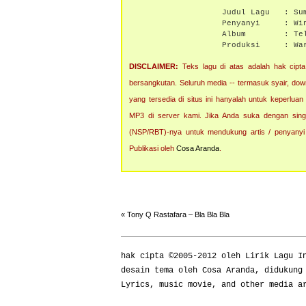
Judul Lagu :
Su
Penyanyi :
Wi
Album :
Te
Produksi : Warn
DISCLAIMER:
Teks lagu di atas adalah hak cipta 
bersangkutan. Seluruh media -- termasuk syair, downlo
yang tersedia di situs ini hanyalah untuk keperluan
MP3 di server kami. Jika Anda suka dengan singl
(NSP/RBT)-nya untuk mendukung artis / penyanyi
Publikasi oleh
Cosa Aranda
.
«
Tony Q Rastafara – Bla Bla Bla
hak cipta ©2005-2012 oleh
Lirik Lagu I
desain tema oleh Cosa Aranda, didukung
Lyrics, music movie, and other media a