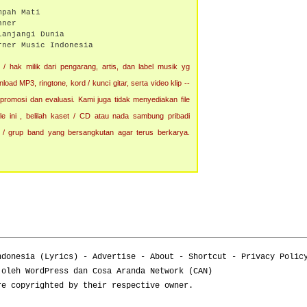
mpah Mati
nner
lanjangi Dunia
er Music Indonesia
/ hak milik dari pengarang, artis, dan label musik yg
ad MP3, ringtone, kord / kunci gitar, serta video klip --
 promosi dan evaluasi. Kami juga tidak menyediakan file
e ini , belilah kaset / CD atau nada sambung pribadi
 / grup band yang bersangkutan agar terus berkarya.
ndonesia
(
Lyrics
) -
Advertise
-
About
-
Shortcut
-
Privacy Polic
 oleh WordPress dan Cosa Aranda Network (CAN)
re copyrighted by their respective owner.