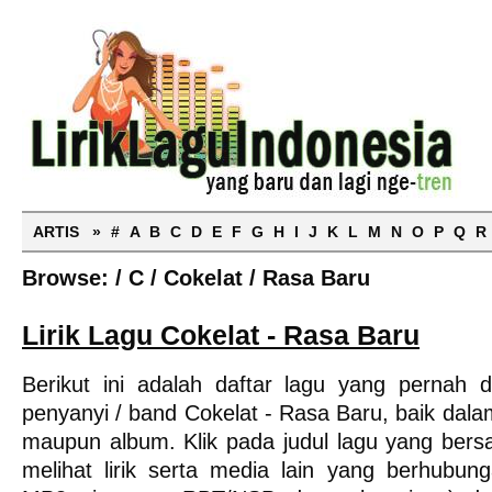
ARTIS »
#
A
B
C
D
E
F
G
H
I
J
K
L
M
N
O
P
Q
R
Browse:
/
C
/
Cokelat
/
Rasa Baru
Lirik Lagu Cokelat - Rasa Baru
Berikut ini adalah daftar lagu yang pernah 
penyanyi / band Cokelat - Rasa Baru, baik dala
maupun album. Klik pada judul lagu yang bers
melihat lirik serta media lain yang berhubung