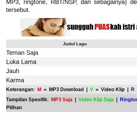
MP3, ringtone, RBT/NSP, dan sebagainya) d
tersebut.
Judul Lagu
Teman Saja
Luka Lama
Jauh
Karma
Keterangan:
M
= MP3 Download |
V
= Video Klip |
R
Tampilan Spesifik:
MP3 Saja
|
Video Klip Saja
|
Ringto
Pilihan