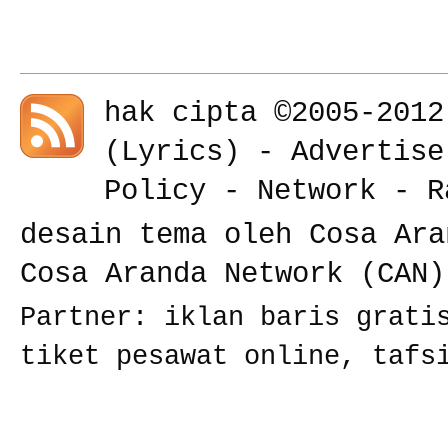
hak cipta ©2005-201
(
Lyrics
) -
Advertise
Policy
-
Network
-
R
desain tema oleh Cosa Ara
Cosa Aranda Network (CAN)
Partner:
iklan baris grati
tiket pesawat online
,
tafs