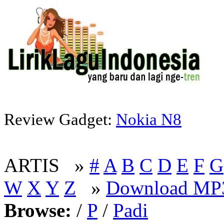
Review Gadget:
Nokia N8
ARTIS »
#
A
B
C
D
E
F
G
W
X
Y
Z
»
Download MP3
Browse:
/
P
/
Padi