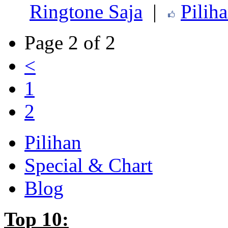
Ringtone Saja
|
Pilih
Page 2 of 2
<
1
2
Pilihan
Special & Chart
Blog
Top 10: