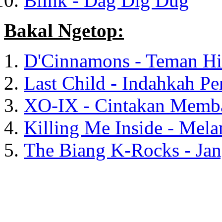
Blink - Dag Dig Dug
Bakal Ngetop:
D'Cinnamons - Teman H
Last Child - Indahkah P
XO-IX - Cintakan Mem
Killing Me Inside - Mel
The Biang K-Rocks - Ja