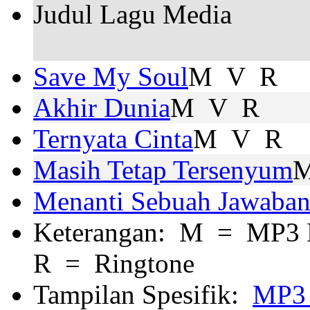
Judul Lagu
Media
Save My Soul
M V R
Akhir Dunia
M V R
Ternyata Cinta
M V R
Masih Tetap Tersenyum
Menanti Sebuah Jawaba
Keterangan:
M
= MP3 
R
= Ringtone
Tampilan Spesifik:
MP3 